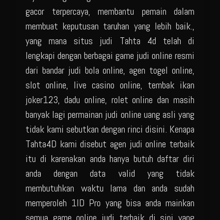
gacor terpercaya, membantu pemain dalam
membuat keputusan taruhan yang lebih baik.,
yang mana situs judi Tahta 4d telah di
lengkapi dengan berbagai game judi online resmi
dari bandar judi bola online, agen togel online,
slot online, live casino online, tembak ikan
joker123, dadu online, rolet online dan masih
banyak lagi permainan judi online uang asli yang
tidak kami sebutkan dengan rinci disini. Kenapa
Tahta4D kami disebut agen judi online terbaik
itu di karenakan anda hanya butuh daftar diri
anda dengan data valid yang tidak
membutuhkan waktu lama dan anda sudah
memperoleh 1ID Pro yang bisa anda mainkan
semua game online judi terbaik di sini yang