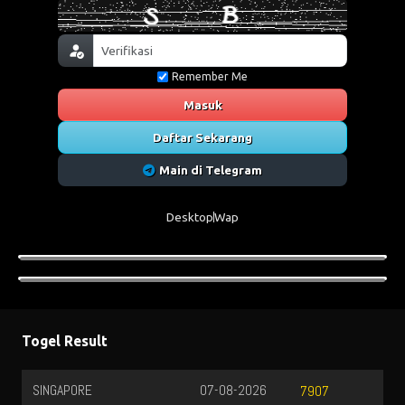
Remember Me
Masuk
Daftar Sekarang
Main di Telegram
Desktop
Wap
Togel Result
SINGAPORE
07-08-2026
7907