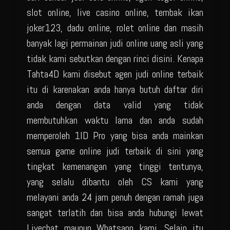
slot online, live casino online, tembak ikan
joker123, dadu online, rolet online dan masih
banyak lagi permainan judi online uang asli yang
tidak kami sebutkan dengan rinci disini. Kenapa
Tahta4D kami disebut agen judi online terbaik
itu di karenakan anda hanya butuh daftar diri
anda dengan data valid yang tidak
membutuhkan waktu lama dan anda sudah
memperoleh 1ID Pro yang bisa anda mainkan
semua game online judi terbaik di sini yang
tingkat kemenangan yang tinggi tentunya,
yang selalu dibantu oleh CS kami yang
melayani anda 24 jam penuh dengan ramah juga
sangat terlatih dan bisa anda hubungi lewat
Livechat maupun Whatsapp kami. Selain itu