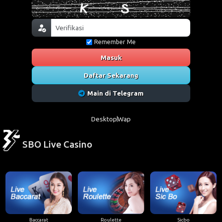
Remember Me
Masuk
Daftar Sekarang
Main di Telegram
Desktop
Wap
SBO Live Casino
Baccarat
Roulette
Sicbo