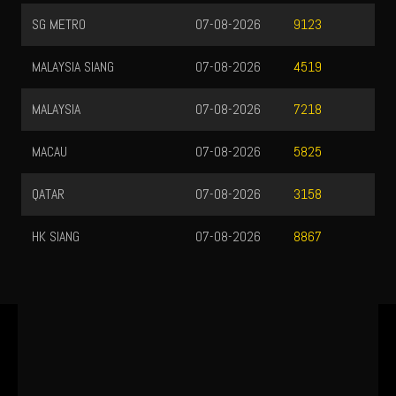
SG METRO
07-08-2026
9123
MALAYSIA SIANG
07-08-2026
4519
MALAYSIA
07-08-2026
7218
MACAU
07-08-2026
5825
QATAR
07-08-2026
3158
HK SIANG
07-08-2026
8867