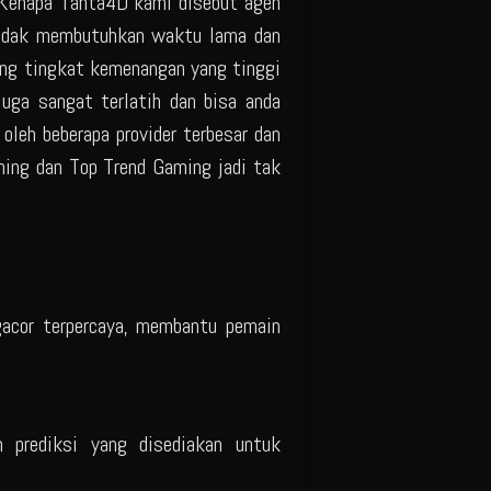
i. Kenapa Tahta4D kami disebut agen
g tidak membutuhkan waktu lama dan
ang tingkat kemenangan yang tinggi
uga sangat terlatih dan bisa anda
oleh beberapa provider terbesar dan
ming dan Top Trend Gaming jadi tak
acor terpercaya, membantu pemain
 prediksi yang disediakan untuk