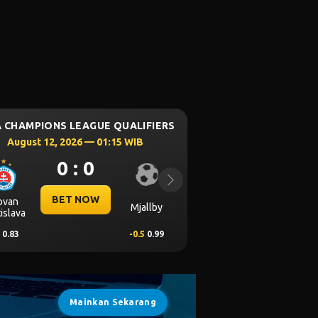
FOOTBALL F24 INTERNATIONAL
FRIENDLY
August 8, 2026 — 04:30 WIB
0 : 0
Next
BET NOW
ungary
e-Poland
0
-0.62
0.00
0.38
Mainkan Sekarang