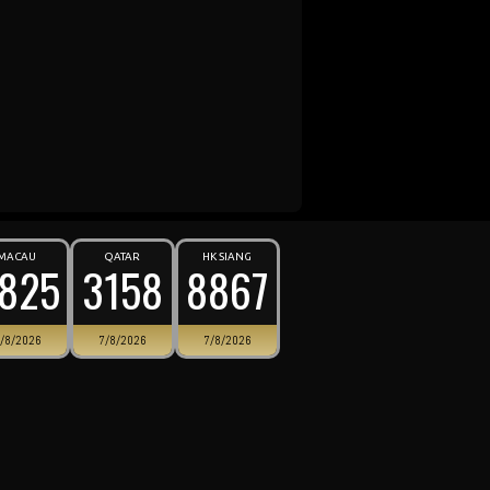
MACAU
QATAR
HK SIANG
825
3158
8867
/8/2026
7/8/2026
7/8/2026