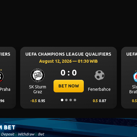
IERS
E-FOOTBALL F24 INTERNATIONAL
E-
FRIENDLY
August 8, 2026 — 04:15 WIB
0 : 0
Saint-
oise
BET NOW
e-Croatia
e-Argentina
e-H
1.00
0.00
0.00
0.00
0.00
0.0
M BET