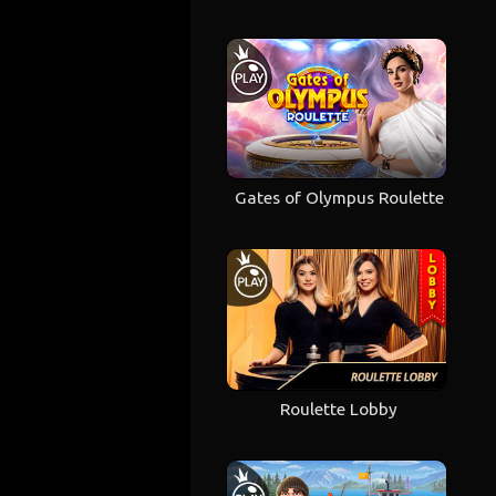
Gates of Olympus Roulette
Roulette Lobby