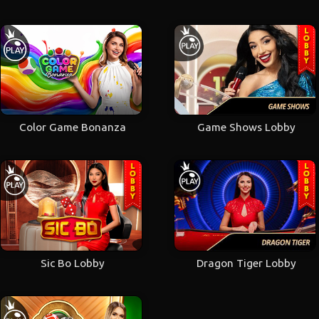
Color Game Bonanza
Game Shows Lobby
Sic Bo Lobby
Dragon Tiger Lobby