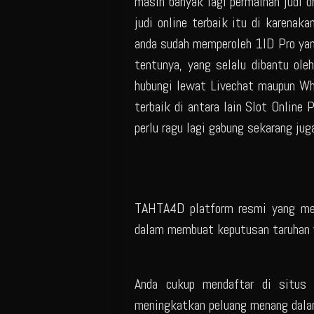
masih banyak lagi permainan judi o
judi online terbaik itu di karena
anda sudah memperoleh 1ID Pro yan
tentunya, yang selalu dibantu ol
hubungi lewat Livechat maupun What
terbaik di antara lain Slot Onlin
perlu ragu lagi gabung sekarang jug
TAHTA4D platform resmi yang men
dalam membuat keputusan taruhan y
Anda cukup mendaftar di situs 