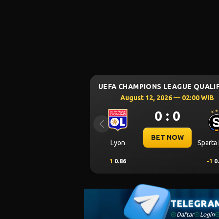
UEFA CHAMPIONS LEAGUE QUALIF
August 11, 2026 — 22:59 WIB
0 : 0
Previous
BET NOW
Union 
Bodo Glimt
Gill
0.75
0.82
-0.75
TELEGRA