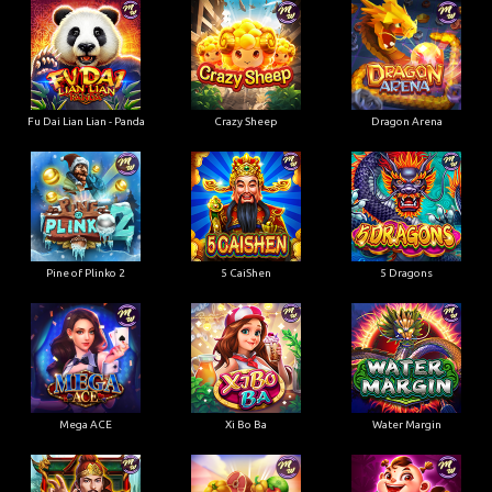
Fu Dai Lian Lian - Panda
Crazy Sheep
Dragon Arena
Pine of Plinko 2
5 CaiShen
5 Dragons
Mega ACE
Xi Bo Ba
Water Margin