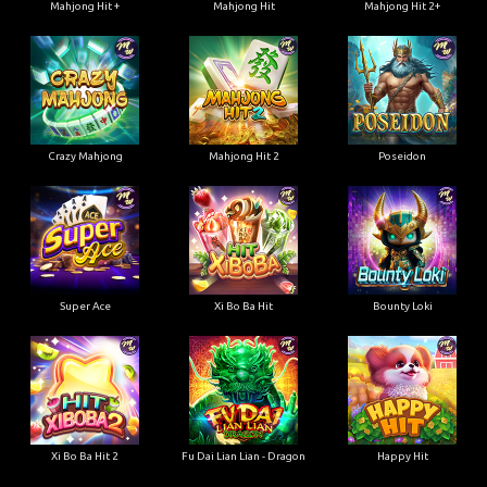
Crazy Mahjong
Mahjong Hit 2
Poseidon
Super Ace
Xi Bo Ba Hit
Bounty Loki
Xi Bo Ba Hit 2
Fu Dai Lian Lian - Dragon
Happy Hit