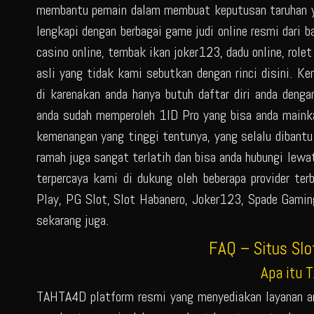
di karenakan anda hanya butuh daftar diri anda den
anda sudah memperoleh 1ID Pro yang bisa anda mainka
kemenangan yang tinggi tentunya, yang selalu dibant
ramah juga sangat terlatih dan bisa anda hubungi lewa
terpercaya kami di dukung oleh beberapa provider ter
Play, PG Slot, Slot Habanero, Joker123, Spade Gaming
sekarang juga.
FAQ – Situs Slo
Apa itu
TAHTA4D platform resmi yang menyediakan layanan ang
membantu pemain dalam membuat keputusan taruhan ya
Bagaimana cara 
Anda cukup mendaftar di situs TAHTA4D, memilih a
disediakan untuk meningkatkan peluang menang dalam p