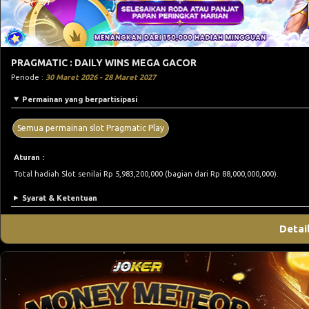
Permainan yang berpartisipasi
Semua permainan slot Pragmatic Play
Aturan :
Total hadiah Slot senilai Rp 5,983,200,000 (bagian dari Rp 88,000,000,000).
Syarat & Ketentuan
Detai
JOKER : MONEY METEOR