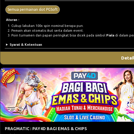
Syarat & Ketentuan
Detai
PRAGMATIC : PAY4D BAGI EMAS & CHIPS
Periode :
25 Maret - 31 Desember 2026
Permainan yang berpartisipasi
Semua permainan Pragmatic Play
Aturan :