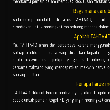
Apakah TAHTA4D
Ya, TAHTA4D aman dan terpercaya karena menggunaka
setiap prediksi dan data yang disajikan kepada peng
pasti maxwin dengan jackpot yang sangat terbesar, s
bersama tahta4d yang mendapatkan maxwin hanya de
seorang sultan.
Kenapa harus m
TAHTA4D dikenal karena prediksi yang akurat, update
cocok untuk pemain togel 4D yang ingin meningkatkan
© 2015 - 2026 Copyright TAHTA4D.
All Rights Reserved.
LAPO