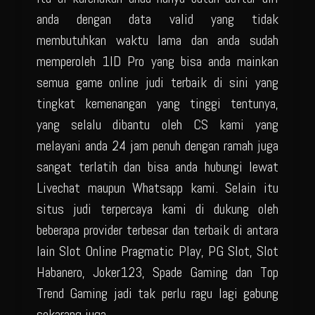
anda dengan data valid yang tidak
membutuhkan waktu lama dan anda sudah
memperoleh 1ID Pro yang bisa anda mainkan
semua game online judi terbaik di sini yang
tingkat kemenangan yang tinggi tentunya,
yang selalu dibantu oleh CS kami yang
melayani anda 24 jam penuh dengan ramah juga
sangat terlatih dan bisa anda hubungi lewat
Livechat maupun Whatsapp kami. Selain itu
situs judi terpercaya kami di dukung oleh
beberapa provider terbesar dan terbaik di antara
lain Slot Online Pragmatic Play, PG Slot, Slot
Habanero, Joker123, Spade Gaming dan Top
Trend Gaming jadi tak perlu ragu lagi gabung
sekarang juga.