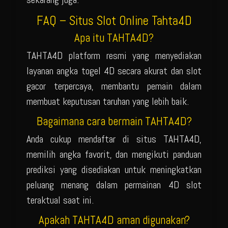
FAQ – Situs Slot Online Tahta4D
Apa itu TAHTA4D?
TAHTA4D platform resmi yang menyediakan
layanan angka togel 4D secara akurat dan slot
gacor terpercaya, membantu pemain dalam
membuat keputusan taruhan yang lebih baik.
Bagaimana cara bermain TAHTA4D?
Anda cukup mendaftar di situs TAHTA4D,
memilih angka favorit, dan mengikuti panduan
prediksi yang disediakan untuk meningkatkan
peluang menang dalam permainan 4D slot
teraktual saat ini.
Apakah TAHTA4D aman digunakan?