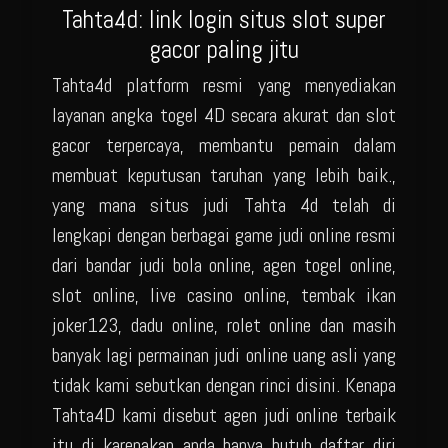
Tahta4d: link login situs slot super
gacor paling jitu
Tahta4d
platform resmi yang menyediakan
layanan angka togel 4D secara akurat dan slot
gacor terpercaya, membantu pemain dalam
membuat keputusan taruhan yang lebih baik.,
yang mana situs judi Tahta 4d telah di
lengkapi dengan berbagai game judi online resmi
dari bandar judi bola online, agen togel online,
slot online, live casino online, tembak ikan
joker123, dadu online, rolet online dan masih
banyak lagi permainan judi online uang asli yang
tidak kami sebutkan dengan rinci disini. Kenapa
Tahta4D kami disebut agen judi online terbaik
itu di karenakan anda hanya butuh daftar diri