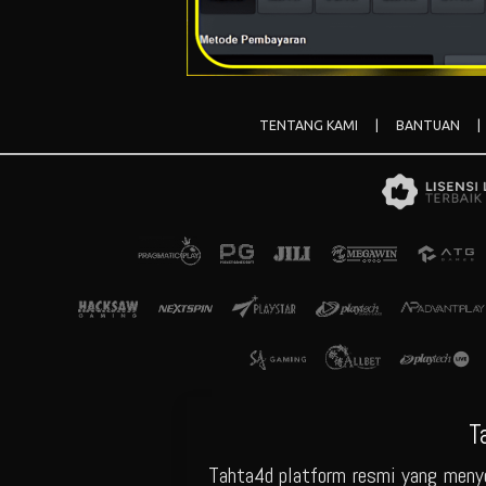
TENTANG KAMI
|
BANTUAN
|
T
Tahta4d
platform resmi yang menye