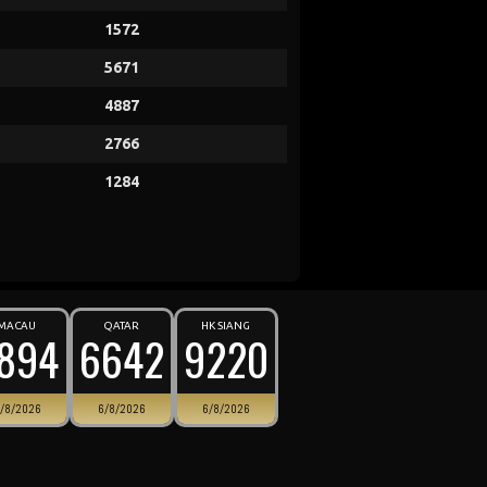
1572
5671
4887
2766
1284
MACAU
QATAR
HK SIANG
894
6642
9220
/8/2026
6/8/2026
6/8/2026