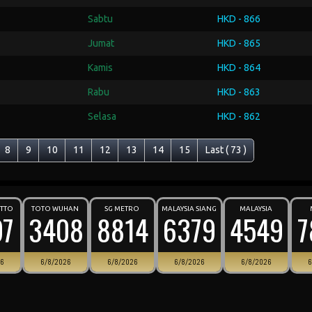
Sabtu
HKD - 866
Jumat
HKD - 865
Kamis
HKD - 864
Rabu
HKD - 863
Selasa
HKD - 862
8
9
10
11
12
13
14
15
Last ( 73 )
OTTO
TOTO WUHAN
SG METRO
MALAYSIA SIANG
MALAYSIA
97
3408
8814
6379
4549
7
26
6/8/2026
6/8/2026
6/8/2026
6/8/2026
6