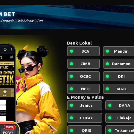
M BET
Deposit
Withdraw
Bet
Bank Lokal
BCA
Mandiri
BNI
BRI
CIMB
Danamon
Permata
BJB
OCBC
DKI
SUMUT
BSI
NEO
JAGO
SeaBank
NOBU
E Money & Pulsa
Jenius
DANA
GOPAY
LinkAja
QRIS
Telkomse