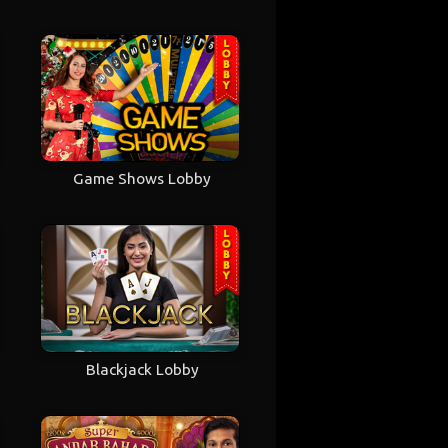
Game Shows Lobby
Blackjack Lobby