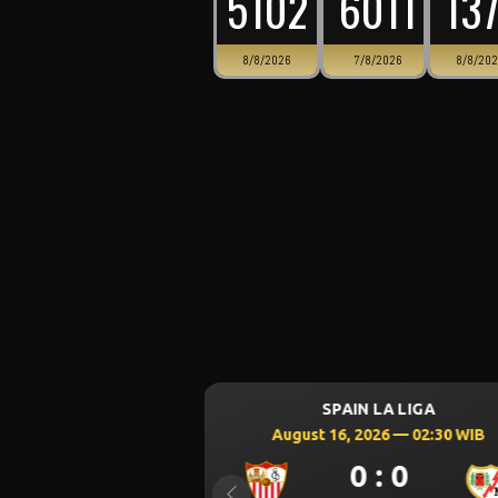
5102
6011
13
8/8/2026
7/8/2026
8/8/20
UEFA CHAMPIONS LEAGUE QUALIF
August 12, 2026 — 01:30 WIB
0 : 0