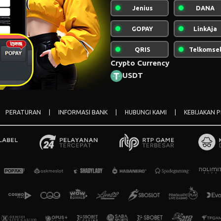
Jenius
DANA
GOPAY
LinkAja
QRIS
Telkomse
Crypto Currency
USDT
PERATURAN
|
INFORMASI BANK
|
HUBUNGI KAMI
|
KEBIJAKAN P