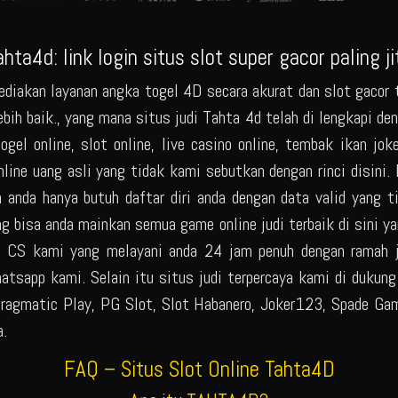
ahta4d: link login situs slot super gacor paling ji
diakan layanan angka togel 4D secara akurat dan slot gacor
ih baik., yang mana situs judi Tahta 4d telah di lengkapi den
togel online, slot online, live casino online, tembak ikan jok
nline uang asli yang tidak kami sebutkan dengan rinci disin
kan anda hanya butuh daftar diri anda dengan data valid yan
g bisa anda mainkan semua game online judi terbaik di sini y
eh CS kami yang melayani anda 24 jam penuh dengan ramah j
sapp kami. Selain itu situs judi terpercaya kami di dukung 
e Pragmatic Play, PG Slot, Slot Habanero, Joker123, Spade Ga
a.
FAQ – Situs Slot Online Tahta4D