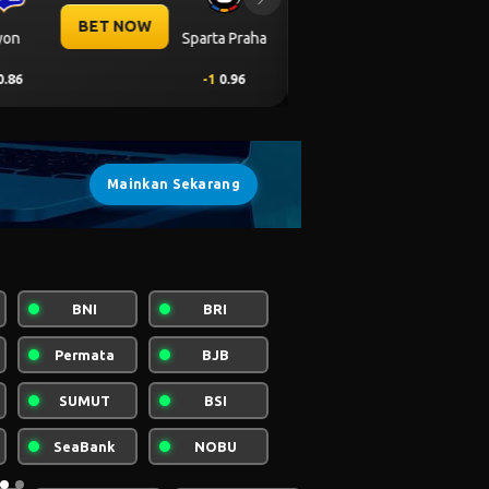
Next
BET NOW
Union Saint-
 Glimt
Gilloise
5
0.88
-0.75
0.94
Mainkan Sekarang
UOB
BluBCA
SAQU