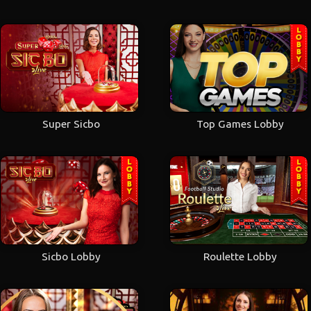
Super Sicbo
Top Games Lobby
Sicbo Lobby
Roulette Lobby