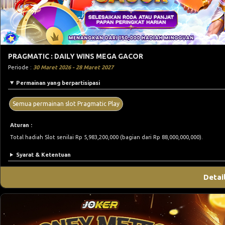
Periode :
30 Maret 2026 - 28 Maret 2027
Permainan yang berpartisipasi
Semua permainan slot Pragmatic Play
Aturan :
Total hadiah Slot senilai Rp 5,983,200,000 (bagian dari Rp 88,000,000,000).
Syarat & Ketentuan
Detai