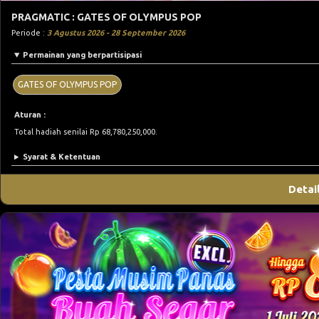
Aturan :
Total hadiah senilai Rp 68,780,250,000.
Syarat & Ketentuan
Detai
FASTSPIN : PESTA MUSIM PANAS BUAH SEGAR
Periode :
1 Juli - 31 Agustus 2026
Permainan yang berpartisipasi