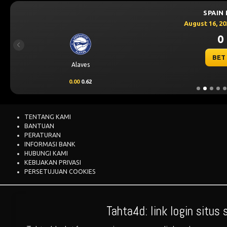
Alaves
0.00
0.62
TENTANG KAMI
BANTUAN
PERATURAN
INFORMASI BANK
HUBUNGI KAMI
KEBIJAKAN PRIVASI
PERSETUJUAN COOKIES
Tahta4d: link login situs 
Tahta4d
platform resmi yang menyediakan layanan ang
membantu pemain dalam membuat keputusan taruhan yan
lengkapi dengan berbagai game judi online resmi dari ban
casino online, tembak ikan joker123, dadu online, rolet