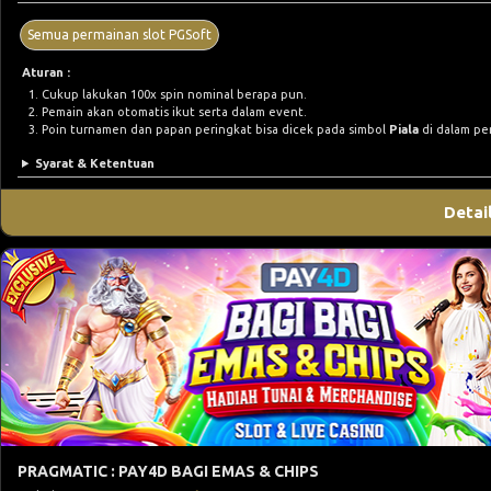
Syarat & Ketentuan
Detai
PRAGMATIC : PAY4D BAGI EMAS & CHIPS
Periode :
25 Maret - 31 Desember 2026
Permainan yang berpartisipasi
Semua permainan Pragmatic Play
Aturan :