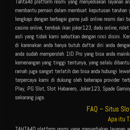
asli yang tidak kami sebutkan dengan rinci disini. Ke
di karenakan anda hanya butuh daftar diri anda den
anda sudah memperoleh 1ID Pro yang bisa anda mainka
kemenangan yang tinggi tentunya, yang selalu dibant
ramah juga sangat terlatih dan bisa anda hubungi lewa
terpercaya kami di dukung oleh beberapa provider ter
Play, PG Slot, Slot Habanero, Joker123, Spade Gaming
sekarang juga.
FAQ – Situs Slo
Apa itu
TAHTA4D platform resmi yang menyediakan layanan ang
membantu pemain dalam membuat keputusan taruhan ya
Bagaimana cara 
Anda cukup mendaftar di situs TAHTA4D, memilih a