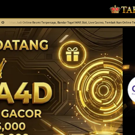
udi Online Resmi Terpercaya, Bandar Togel WAP, Slot, Live Casino, Tembak Ikan Online Teraman dan T
TOGEL
SLOT
LIVE CASINO
SPORT
ARCADE
SABU