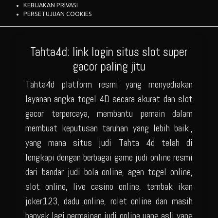
KEBIJAKAN PRIVASI
PERSETUJUAN COOKIES
Tahta4d: link login situs slot super
gacor paling jitu
Tahta4d
platform resmi yang menyediakan
layanan angka togel 4D secara akurat dan slot
gacor terpercaya, membantu pemain dalam
membuat keputusan taruhan yang lebih baik.,
yang mana situs judi Tahta 4d telah di
lengkapi dengan berbagai game judi online resmi
dari bandar judi bola online, agen togel online,
slot online, live casino online, tembak ikan
joker123, dadu online, rolet online dan masih
banyak lagi permainan judi online uang asli yang