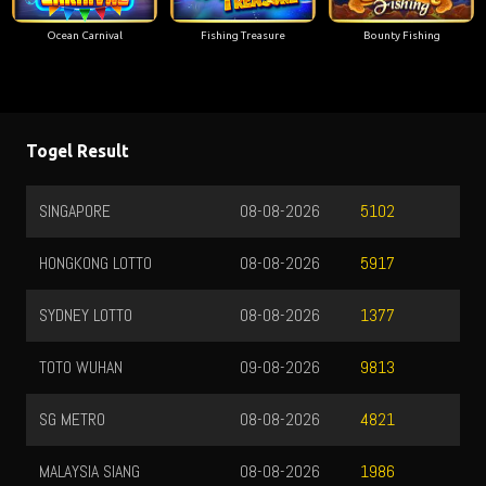
Ocean Carnival
Fishing Treasure
Bounty Fishing
Togel Result
SINGAPORE
08-08-2026
5102
HONGKONG LOTTO
08-08-2026
5917
SYDNEY LOTTO
08-08-2026
1377
TOTO WUHAN
09-08-2026
9813
SG METRO
08-08-2026
4821
MALAYSIA SIANG
08-08-2026
1986