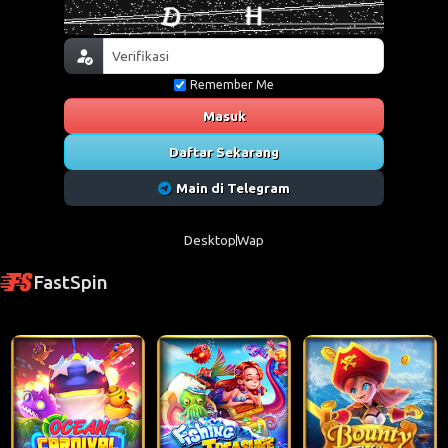
Remember Me
Masuk
Daftar Sekarang
Main di Telegram
Desktop
Wap
FastSpin