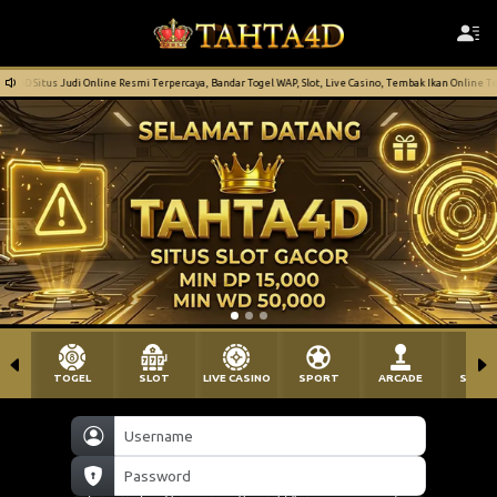
 Situs Judi Online Resmi Terpercaya, Bandar Togel WAP, Slot, Live Casino, Tembak Ikan Online Teram
TOGEL
SLOT
LIVE CASINO
SPORT
ARCADE
SABU