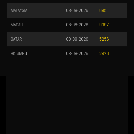
MALAYSIA
08-08-2026
6851
MACAU
08-08-2026
9097
QATAR
08-08-2026
5256
HK SIANG
08-08-2026
2476